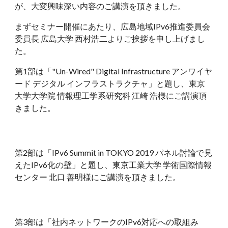
が、大変興味深い内容のご講演を頂きました。
まずセミナー開催にあたり、広島地域IPv6推進委員会
委員長 広島大学 西村浩二よりご挨拶を申し上げまし
た。
第1部は「"Un-Wired" Digital Infrastructure アンワイヤ
ード デジタル インフラストラクチャ」と題し、東京
大学大学院 情報理工学系研究科 江崎 浩様にご講演頂
きました。
第2部は「IPv6 Summit in TOKYO 2019 パネル討論で見
えたIPv6化の壁」と題し、東京工業大学 学術国際情報
センター 北口 善明様にご講演を頂きました。  
第3部は「社内ネットワークのIPv6対応への取組み