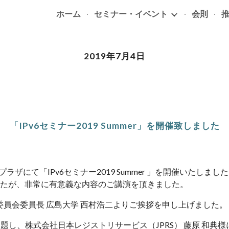
ホーム
セミナー・イベント
会則
ip to main content
Skip to navigat
2019年7月4日
「IPv6セミナー2019 Summer」を開催致しました
ラザにて「IPv6セミナー2019 Summer 」を開催いたし
したが、非常に有意義な内容のご講演を頂きました。
委員会委員長 広島大学 西村浩二よりご挨拶を申し上げました。
況」と題し、株式会社日本レジストリサービス（JPRS） 藤原 和典