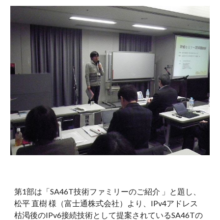
第1部は「SA46T技術ファミリーのご紹介 」と題し、
松平 直樹 様（富士通株式会社）より、IPv4アドレス
枯渇後のIPv6接続技術として提案されているSA46Tの