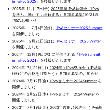
in Tokyo 2025
」
を後援いたします
2025年 11月17日(金)
2025年度IPv6勉強会（IPv6
を学ぶ，動かす，理解する）参加者募集
(10/31締
切)
のお知らせ
2025年
7
月
4
日(金) に
IPv6セミナー2025
Summer
を開催しま
した
202
5
年
2
月
21
日(
金
) に
IPv6セミナー 2025 Winter
を
開催
し
ました
2024年
12
月
19
日(
木
) に開催される
「
IPv6 Summit
in Tokyo 2024
」
を後援いたします
2024年
7月
22
日(
月
)
2
024年度IPv6勉強会（IPv6基
礎検定の合格を目指そう）参加者募集
のお知らせ
202
4
年
7
月
12
日(
金
)
IPv6セミナー2024 Summer
を
開催し
ました
202
4
年
2
月
22
日(
木
)
IPv6セミナー2024 Winter
を
開催しました
2023年 7月19日(水)
2023年度IPv6勉強会（IPv6基