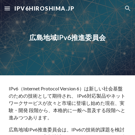
IPV6HIROSHIMA.JP
Skip to main content
Skip to navigation
広島地域IPv6推進委員会
IPv6（Internet Protocol Version 6）は新しい社会基盤
のための技術として期待され、 IPv6対応製品やネット
ワークサービスが次々と市場に登場し始めた現在、実
験・開発 段階から、本格的に一般へ普及する段階へと
進みつつあります。
広島地域IPv6推進委員会は、IPv6の技術的課題を検討