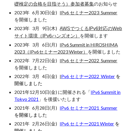
礎検定の合格を目指そう）参加者募集
のお知らせ
202
3
年
6
月
30
日(金)
IPv6 セミナー202
3
Summer
を開催
しました
2023年 3月 9日(木)
AWSでつくるIPv6対応のWeb
サイト環境（IPv6ハンズオン）
を開催します
202
3
年
3
月
6
日(
月
)
IPv6 Summit in HIROSHIMA
2023（IPv6セミナー2023 Winter）
を開催しました
2022年
7
月
22
日(金)
IPv6 セミナー2022
Summer
を開催しました
202
2
年
3
月
4
日(
金
)
I
Pv6 セミナー2022 Winter
を
開催しました
2021年12月10日(金) に開催される「
IPv6 Summit in
Tokyo 2021
」を後援いたします
2021年
6
月
28
日(
月
)
IPv6 セミナー2021
Summer
を開催しました
2021年 2月26日(金)
IPv6 セミナー2021 Winter
を
開催しました