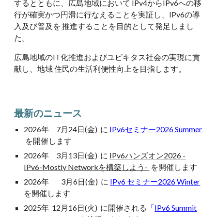
するとともに、広島地域において IPv4からIPv6への移
行が確実かつ円滑に行なえることを実証し、IPv6の導
入及び普及を 推進することを目的として発足しまし
た。
広島地域のIT化推進およびユビキタス社会の実現に貢
献し、地域 住民の生活利便性向上を目指します。
最新のニュース
2026年
7
月
24
日(金) に
IPv6
セミナー2026 Summer
を開催します
2026年 3月13日(金) に
IPv6ハンズオン2026 -
IPv6-Mostly Networkを構築しよう-
を開催します
202
6
年 3月
6
日(
金
) に
IPv6 セミナー2026 Winter
を
開催します
202
5
年 12月1
6
日(
火
) に開催される
「
IPv6 Summit