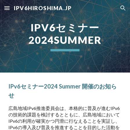
IPV6HIROSHIMA.JP
Skip to main content
Skip to navigation
IPV6セミナー
2024
SUMMER
IPv6セミナー2024
Summer
開催のお知ら
せ
広島地域IPv6推進委員会は、本格的に普及が進むIPv6
の技術的課題を検討するとともに、広島地域において
IPv6の利用が確実かつ円滑に行なえることを実証し、
IPv6の導入及び普及を推進することを目的した活動を