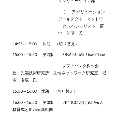
クソリューション部
シニア ソリューション
アーキテクト ネットワ
ーク スペシャリスト 菊
池 信明
氏
1
4
:
55
～15:0
0
休憩 （切り替え）
15:0
0
～15:
50
第2部
SRv6 Mobile User Plane
ソフトバンク
株式会
社
先端技術研究所 先端ネットワーク研究室 堀
場 勝広
氏
15:5
0
～16:0
0
休憩 （切り替え）
16:0
0
～16:5
0
第3部
JPNICにおけるIPv6人
材育成とIPv6最新動向