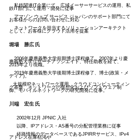
私鉄関連IT企業にて、広域イーサーサービスの運用、私
鉄IT部門にて運用・開発に従事
アマゾン ウェブ サービス ジャパンのサポート部門にて
お客様からのお問い合わせに対応
ネットワークを担当するソリューションアーキテクト
として、お客様にクラウド活用を提案
堀場 勝広
氏
2006年慶應義塾大学前期博士課程修了。2007年より慶
應義塾大学リサーチアソシエイト、特任助教を経て、
2015年より現職。
2019年慶應義塾大学後期博士課程修了、博士(政策・メ
ディア)。
大規模IPネットワーク運用、クラウドコンピューティン
グ基盤、ネットワークの仮想化およびソフトウェア制
御、モバイルネットワークの研究開発に従事。
川端 宏生
氏
2002年12月 JPNIC 入社
以降、IPアドレス・AS番号の分配管理業務に従事
経路情報のデータベースであるJPIRRサービス、IPv4
アドレス在庫枯渇や